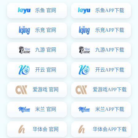
乐鱼 官网
乐鱼APP下载
乐竞 官网
乐竞APP下载
九游 官网
九游APP下载
开云 官网
开云APP下载
爱游戏 官网
爱游戏APP下载
米兰 官网
米兰APP下载
华体会 官网
华体会APP下载